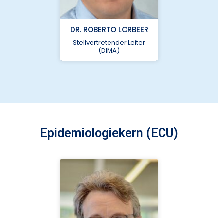
nukleus-
dima@charite.de
DR. ROBERTO LORBEER
+ 49 30 450 553 738
Stellvertretender Leiter
Charité –
(DIMA)
Universitätsmedizin
Berlin
Epidemiologiekern (ECU)
nukleus-
dima@charite.de