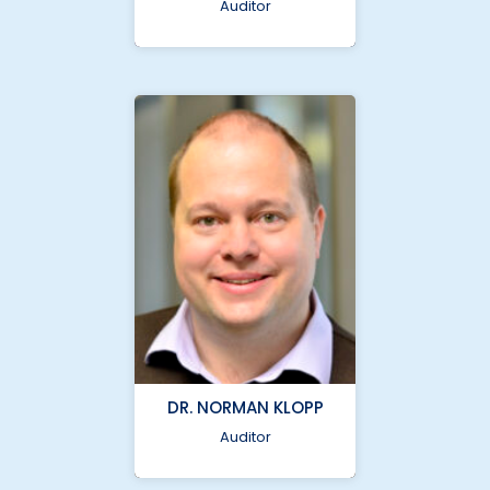
8385
Auditor
Medizinische
Hochschule Hannover
bcu@nukleus.netzwerk-
universitaetsmedizin.de
DR. NORMAN KLOPP
+49 (0) 511 5350
8343
Auditor
Medizinische