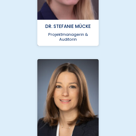
bcu@nukleus.netzwerk-
universitaetsmedizin.de
DR. STEFANIE MÜCKE
+49 (0) 511 5350
8361
Projektmanagerin &
Auditorin
Medizinische
Hochschule Hannover
bcu@nukleus.netzwerk-
universitaetsmedizin.de