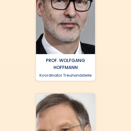
PROF. WOLFGANG
HOFFMANN
Koordinator Treuhandstelle
Universitätsmedizin
Göttingen