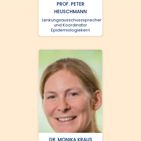
PROF. PETER
HEUSCHMANN
Universitätsklinikum
Lenkungsausschusssprecher
Frankfurt,
und Koordinator
Epidemiologiekern
Universitätsklinikum
Köln
Heuschmann_P@ukw.de
DR. MONIKA KRAUS