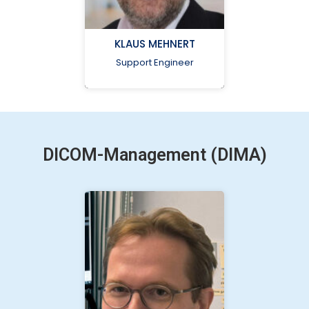
num-
lims@med.uni-
greifswald.de
KLAUS MEHNERT
Support Engineer
Universitätsmedizin
Greifswald
DICOM-Management (DIMA)
num-
lims@med.uni-