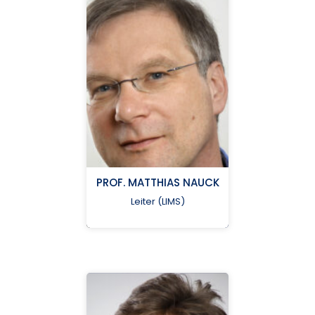
bcu@nukleus.netzwerk-
universitaetsmedizin.de
Helmholtz Zentrum
München
PROF. MATTHIAS NAUCK
Leiter (LIMS)