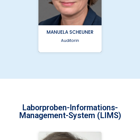
bcu@nukleus.netzwerk-
universitaetsmedizin.de
MANUELA SCHEUNER
089 3187 4213
Auditorin
Helmholtz Zentrum
München
Laborproben-Informations-
Management-System (LIMS)