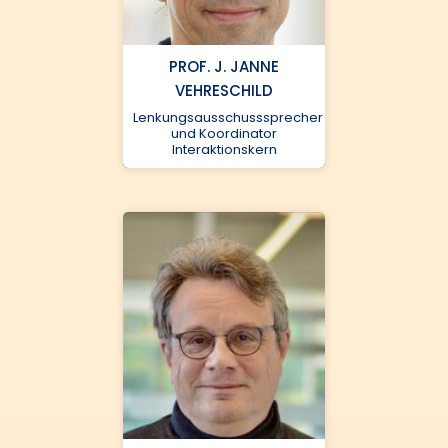
PROF. J. JANNE
VEHRESCHILD
lims-num@dzhk.de
Lenkungsausschusssprecher
und Koordinator
Interaktionskern
Universitätsmedizin
Greifswald