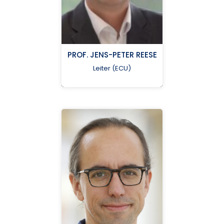
PROF. JENS-PETER REESE
Heuschmann_P@ukw.de
Leiter (ECU)
Universitätsklinikum
Würzburg