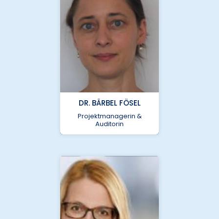
bcu@nukleus.netzwerk-
DR. BÄRBEL FÖSEL
universitaetsmedizin.de
Projektmanagerin &
Auditorin
Helmholtz Zentrum
München