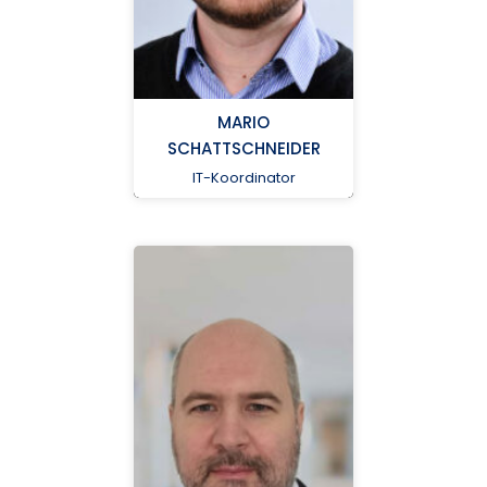
num-
lims@med.uni-
MARIO
greifswald.de
SCHATTSCHNEIDER
IT-Koordinator
Universitätsmedizin
Greifswald