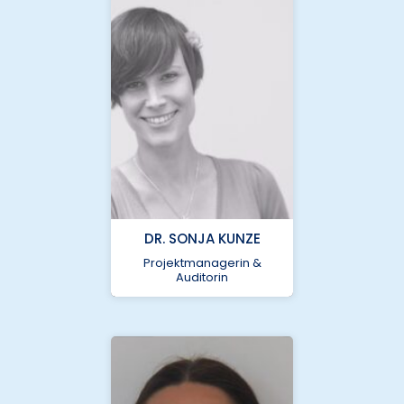
bcu@nukleus.netzwerk-
DR. SONJA KUNZE
universitaetsmedizin.de
Projektmanagerin &
Auditorin
Helmholtz Zentrum
München