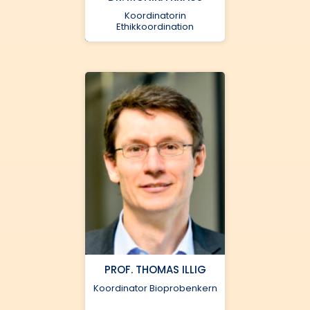
Koordinatorin
Ethikkoordination
Universitätsklinikum
Würzburg
monika.kraus@helmholtz-
munich.de
PROF. THOMAS ILLIG
089 3187 2808
Koordinator Bioprobenkern