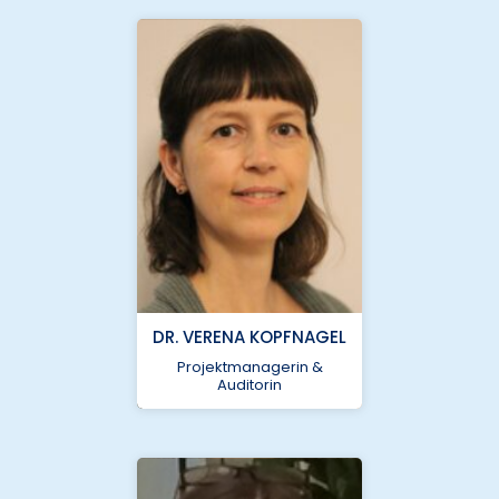
Leitung
DR. VERENA KOPFNAGEL
bcu@nukleus.netzwerk-
universitaetsmedizin.de
Projektmanagerin &
Auditorin
Helmholtz Zentrum
München