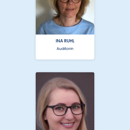
bcu@nukleus.netzwerk-
universitaetsmedizin.de
+49 (0) 511 5350
INA RUHL
8365
Auditorin
Medizinische
Hochschule Hannover