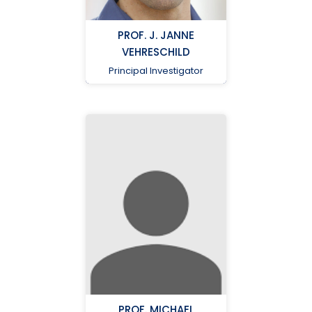
Reese_J@ukw.de
PROF. J. JANNE
+49 931-201 47322
VEHRESCHILD
Principal Investigator
Universitätsklinikum
Würzburg
PROF. MICHAEL