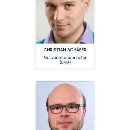
num-
lims@med.uni-
greifswald.de
CHRISTIAN SCHÄFER
Stellvertretender Leiter
(LIMS)
Universitätsmedizin
Greifswald