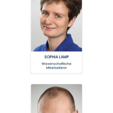
num-
lims@med.uni-
greifswald.de
SOPHIA LAMP
Wissenschaftliche
Universitätsmedizin
Mitarbeiterin
Greifswald